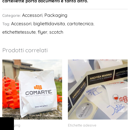
cartellette porta documenti e tanto altro.
Accessori
Packaging
Categorie:
,
Accessori
bigliettidavisita
cartotecnica
Tag:
,
,
,
etichettetessute
flyer
scotch
,
,
Prodotti correlati
Packaging
Etichette adesive