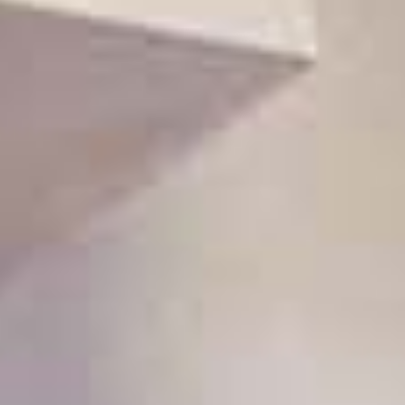
prodotti/servizi alla clientela! Insieme individueremo il
packaging più adatto per il tuo brand per poi personalizzarlo
in ogni più piccolo dettaglio! Cosa aspetti? Richiedi un
preventivo senza impegno!
Contattaci senza impegno
I nostri prodotti
Shopper di ogni genere, alternative ecologiche per il
packaging, soluzioni per spedire i prodotti del tuo e-