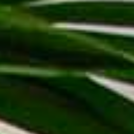
shopper, packaging ed accessori personalizzati.
Ciò che ci rende unici è l’approccio con il cliente: ci
occupiamo di ogni più piccolo dettaglio, realizzando il
prodotto in modo completo. Studio del logo, creazione
bozza grafica, produzione con il miglior rapporto
qualità/prezzo, logistica: ogni passaggio è studiato per
garantirti semplicemente il meglio.
Come possiamo aiutarti?
+39 030 9914904