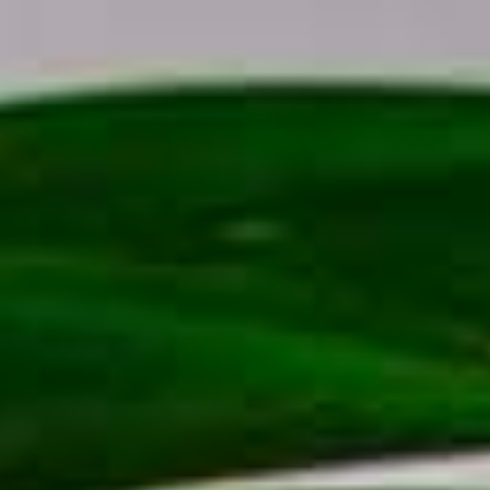
SCOPRI DI PIÙ
Chi siamo
MLC packaging: la nostra unicità è il rapporto con il
cliente!
MLC packaging è un’azienda che da anni si occupa della
creazione, della personalizzazione e della produzione di