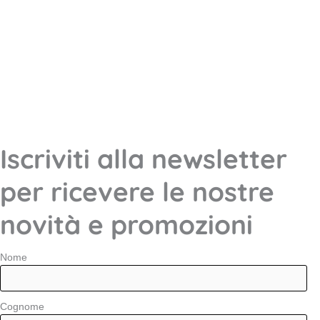
Carta velina colorata
Iscriviti alla newsletter
per ricevere le nostre
novità e promozioni
Nome
Cognome