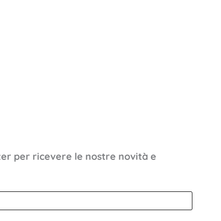
rivacy policy
*
to la
privacy policy
, di accettarne le condizioni e di
to dei dati personali ai sensi della normativa
a Impegno
tter per ricevere le nostre novità e
nalizzate in plastica coestrusa antieffrazione
 per la chiusura.