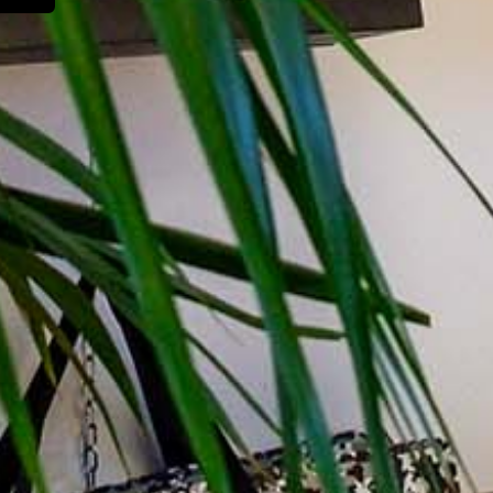
Packaging
Aziende, ev
Shopper in plastica per l’
Borse e
edilizia
Leggi Tutto