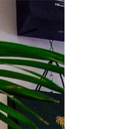
Home
Chi siamo
Shopper
Take-away &
E-Commerce
,
Packagin
Packaging 
RICHIES
Il tuo nome
*
Il tuo telefono
*