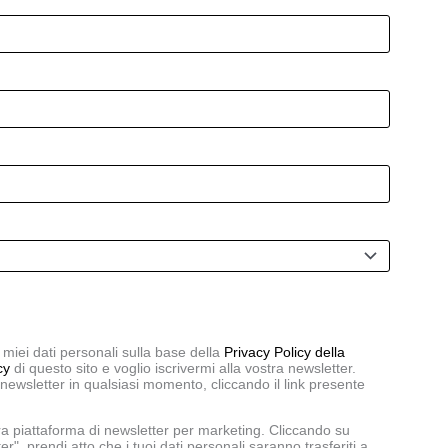
Packaging
,
ommerce
online
spedizioni
venditaonline
,
,
,
miei dati personali sulla base della
Privacy Policy della
cy
di questo sito e voglio iscrivermi alla vostra newsletter.
a newsletter in qualsiasi momento, cliccando il link presente
 piattaforma di newsletter per marketing. Cliccando su
er", prendi atto che i tuoi dati personali saranno trasferiti a