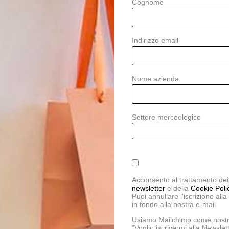
Cognome
E-Commerce
Indirizzo email
Categorie:
abbigliamento
ec
Tag:
,
Nome azienda
Settore merceologico
Acconsento al trattamento dei 
newsletter
e della
Cookie Poli
Puoi annullare l'iscrizione all
in fondo alla nostra e-mail
Usiamo Mailchimp come nostra
"Voglio iscrivermi alla Newslett