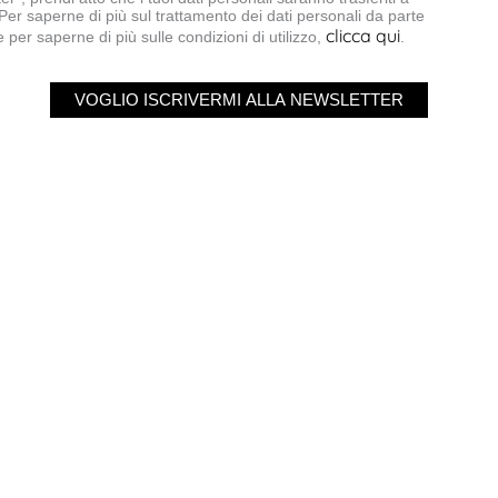
 Per saperne di più sul trattamento dei dati personali da parte
clicca qui
 per saperne di più sulle condizioni di utilizzo,
.