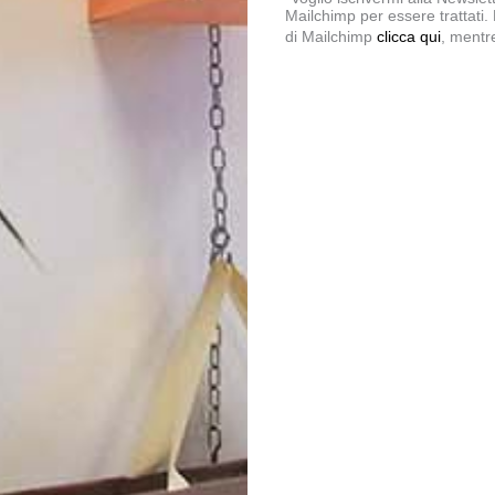
Mailchimp per essere trattati.
di Mailchimp
clicca qui
, mentre
enti e fiere
Carta velina
leganti
Carta Velina
Leggi Tutto
Leggi Tutto