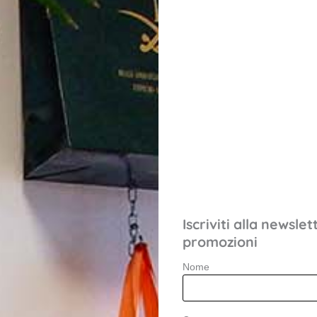
Accettazione GDPR & P
Confermo di aver let
autorizzare il trattamen
vigente.
Invia Richiesta Senz
Iscriviti alla newsle
promozioni
Nome
Buste e-commerce perso
con patella permanente