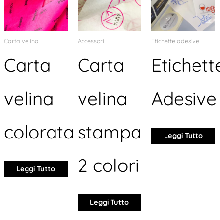
Carta velina
Accessori
Etichette adesive
Carta
Carta
Etichett
velina
velina
Adesive
colorata
stampa
Leggi Tutto
2 colori
Leggi Tutto
Leggi Tutto