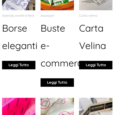
Aziende, eventi e fiere
Accessori
Carta velina
Borse
Buste
Carta
eleganti
e-
Velina
commerce
Leggi Tutto
Leggi Tutto
Leggi Tutto