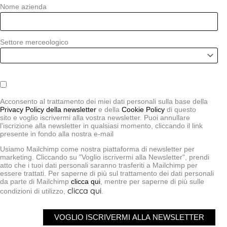
tramite la nostra newsletter
Nome azienda
Link brevi
Settore merceologico
Consulenza gratuita
Privacy policy
Cookie policy
Acconsento al trattamento dei miei dati personali sulla base della
Privacy policy Newsletter
Privacy Policy della newsletter
e della
Cookie Policy
di questo
sito e voglio iscrivermi alla vostra newsletter. Puoi annullare
l'iscrizione alla newsletter in qualsiasi momento, cliccando il link
presente in fondo alla nostra e-mail
Contatti
Usiamo Mailchimp come nostra piattaforma di newsletter per
Via Adua 1 - 25015 Desenzano del Garda (BS)
marketing. Cliccando su "Voglio iscrivermi alla Newsletter", prendi
atto che i tuoi dati personali saranno trasferiti a Mailchimp per
+39 030 991 4904
essere trattati. Per saperne di più sul trattamento dei dati personali
da parte di Mailchimp
clicca qui
, mentre per saperne di più sulle
info@mlcpackaging.com
clicca qui
condizioni di utilizzo,
.