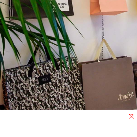
Shopper
Shopper
in
per
plastica
cantine
per
Leggi Tutto
enoteca
Leggi Tutto