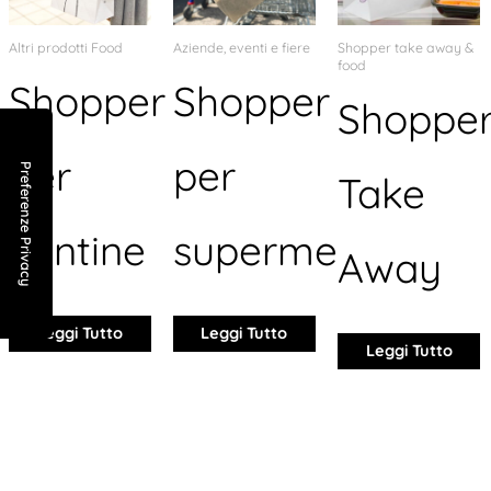
Altri prodotti Food
Aziende, eventi e fiere
Shopper take away &
food
Shopper
Shopper
Shoppe
per
per
Take
cantine
supermercati
Away
Leggi Tutto
Leggi Tutto
Leggi Tutto