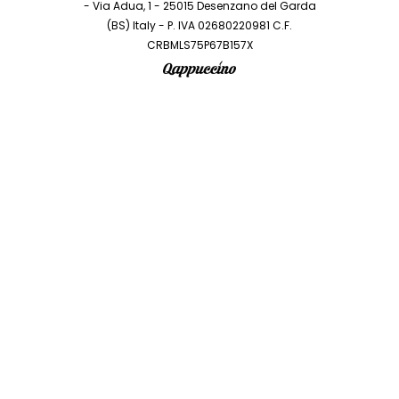
- Via Adua, 1 - 25015 Desenzano del Garda
(BS) Italy - P. IVA 02680220981 C.F.
CRBMLS75P67B157X