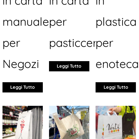
in carta
in carta
in
manuale
per
plastica
per
pasticcerie
per
Negozi
enoteca
Leggi Tutto
Leggi Tutto
Leggi Tutto