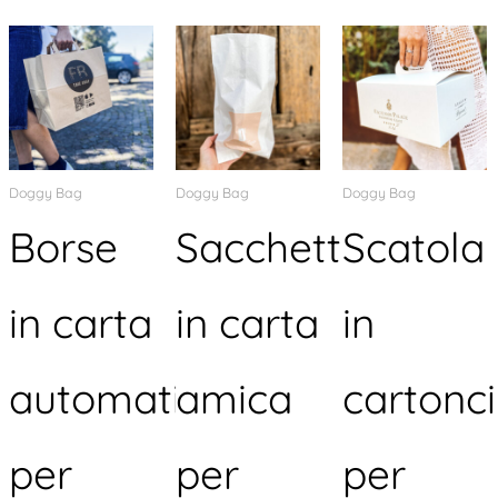
Doggy Bag
Doggy Bag
Doggy Bag
Borse
Sacchetti
Scatola
in carta
in carta
in
automatica
amica
cartonc
per
per
per